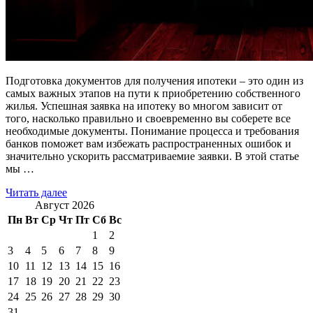
Подготовка документов для получения ипотеки – это один из
самых важных этапов на пути к приобретению собственного
жилья. Успешная заявка на ипотеку во многом зависит от
того, насколько правильно и своевременно вы соберете все
необходимые документы. Понимание процесса и требования
банков поможет вам избежать распространенных ошибок и
значительно ускорить рассматриваемие заявки. В этой статье
мы …
Читать далее
Август 2026
Пн
Вт
Ср
Чт
Пт
Сб
Вс
1
2
3
4
5
6
7
8
9
10
11
12
13
14
15
16
17
18
19
20
21
22
23
24
25
26
27
28
29
30
31