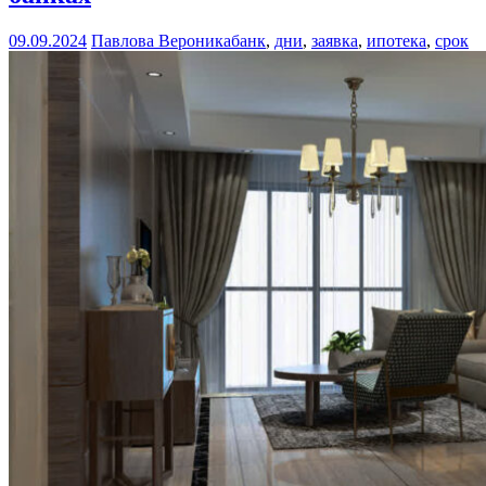
09.09.2024
Павлова Вероника
банк
,
дни
,
заявка
,
ипотека
,
срок