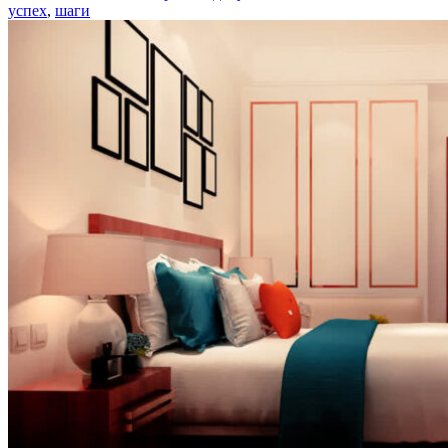
успех
,
шаги