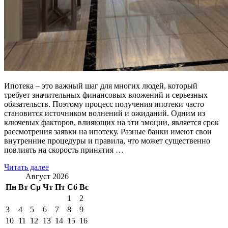
Ипотека – это важный шаг для многих людей, который
требует значительных финансовых вложений и серьезных
обязательств. Поэтому процесс получения ипотеки часто
становится источником волнений и ожиданий. Одним из
ключевых факторов, влияющих на эти эмоции, является срок
рассмотрения заявки на ипотеку. Разные банки имеют свои
внутренние процедуры и правила, что может существенно
повлиять на скорость принятия …
Читать далее
Август 2026
Пн
Вт
Ср
Чт
Пт
Сб
Вс
1
2
3
4
5
6
7
8
9
10
11
12
13
14
15
16