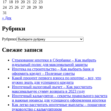
17
18
19
20
21
22
23
24
25
26
27
28
29
30
31
« Дек
Рубрики
Рубрики
Свежие записи
Страхование ипотеки в Сбербанке – Как выбрать
идеальный полис для максимальной защиты
Ипотека на строительство – Как выбрать банк и
оформить кредит – Полезные советы
Какой процент первого взноса по ипотеке – все, что
нужно знать для успешного кредита
Ипотечный налоговый вычет – Как рассчитать
максимальную сумму возврата в 2023 году
Ипотечный калькулятор – секреты правильного расчета
и важные нюансы для успешного оформления ипотеки
Как легко рассчитать ипотечные выплаты – пошаговое
руководство с калькулятором