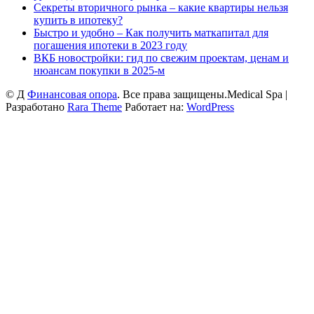
Секреты вторичного рынка – какие квартиры нельзя
купить в ипотеку?
Быстро и удобно – Как получить маткапитал для
погашения ипотеки в 2023 году
ВКБ новостройки: гид по свежим проектам, ценам и
нюансам покупки в 2025-м
© Д
Финансовая опора
. Все права защищены.
Medical Spa |
Разработано
Rara Theme
Работает на:
WordPress