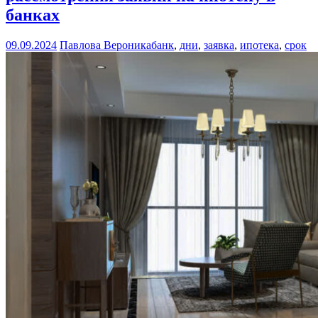
банках
09.09.2024
Павлова Вероника
банк
,
дни
,
заявка
,
ипотека
,
срок