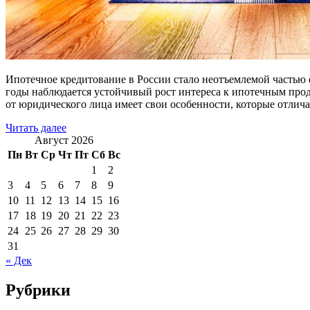
Ипотечное кредитование в России стало неотъемлемой частью 
годы наблюдается устойчивый рост интереса к ипотечным про
от юридического лица имеет свои особенности, которые отлич
Читать далее
Август 2026
Пн
Вт
Ср
Чт
Пт
Сб
Вс
1
2
3
4
5
6
7
8
9
10
11
12
13
14
15
16
17
18
19
20
21
22
23
24
25
26
27
28
29
30
31
« Дек
Рубрики