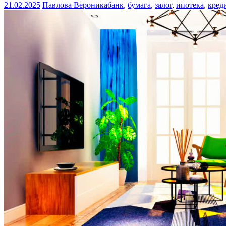
21.02.2025
Павлова Вероника
банк
,
бумага
,
залог
,
ипотека
,
кред