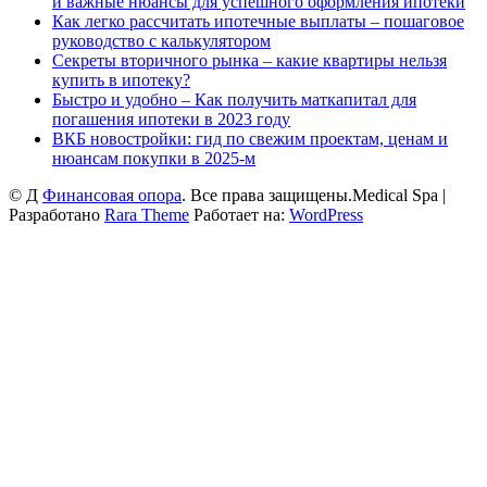
и важные нюансы для успешного оформления ипотеки
Как легко рассчитать ипотечные выплаты – пошаговое
руководство с калькулятором
Секреты вторичного рынка – какие квартиры нельзя
купить в ипотеку?
Быстро и удобно – Как получить маткапитал для
погашения ипотеки в 2023 году
ВКБ новостройки: гид по свежим проектам, ценам и
нюансам покупки в 2025-м
© Д
Финансовая опора
. Все права защищены.
Medical Spa |
Разработано
Rara Theme
Работает на:
WordPress