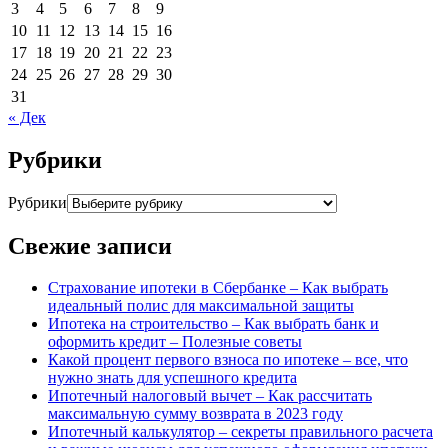
3
4
5
6
7
8
9
10
11
12
13
14
15
16
17
18
19
20
21
22
23
24
25
26
27
28
29
30
31
« Дек
Рубрики
Рубрики
Свежие записи
Страхование ипотеки в Сбербанке – Как выбрать
идеальный полис для максимальной защиты
Ипотека на строительство – Как выбрать банк и
оформить кредит – Полезные советы
Какой процент первого взноса по ипотеке – все, что
нужно знать для успешного кредита
Ипотечный налоговый вычет – Как рассчитать
максимальную сумму возврата в 2023 году
Ипотечный калькулятор – секреты правильного расчета