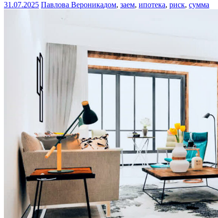
31.07.2025
Павлова Вероника
дом
,
заем
,
ипотека
,
риск
,
сумма