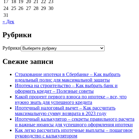
17
18
19
20
21
22
23
24
25
26
27
28
29
30
31
« Дек
Рубрики
Рубрики
Свежие записи
Страхование ипотеки в Сбербанке – Как выбрать
идеальный полис для максимальной защиты
Ипотека на строительство – Как выбрать банк и
оформить кредит – Полезные советы
Какой процент первого взноса по ипотеке – все, что
нужно знать для успешного кредита
Ипотечный налоговый вычет – Как рассчитать
максимальную сумму возврата в 2023 году
Ипотечный калькулятор – секреты правильного расчета
и важные нюансы для успешного оформления ипотеки
Как легко рассчитать ипотечные выплаты – пошаговое
руководство с калькулятором