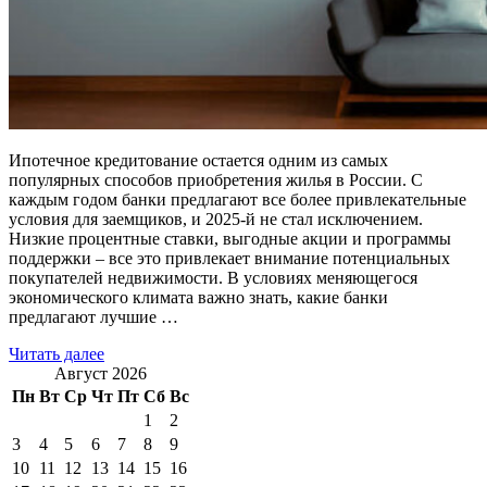
Ипотечное кредитование остается одним из самых
популярных способов приобретения жилья в России. С
каждым годом банки предлагают все более привлекательные
условия для заемщиков, и 2025-й не стал исключением.
Низкие процентные ставки, выгодные акции и программы
поддержки – все это привлекает внимание потенциальных
покупателей недвижимости. В условиях меняющегося
экономического климата важно знать, какие банки
предлагают лучшие …
Читать далее
Август 2026
Пн
Вт
Ср
Чт
Пт
Сб
Вс
1
2
3
4
5
6
7
8
9
10
11
12
13
14
15
16