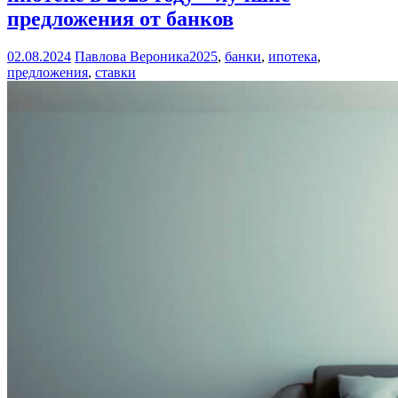
предложения от банков
02.08.2024
Павлова Вероника
2025
,
банки
,
ипотека
,
предложения
,
ставки