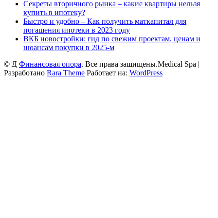
Секреты вторичного рынка – какие квартиры нельзя
купить в ипотеку?
Быстро и удобно – Как получить маткапитал для
погашения ипотеки в 2023 году
ВКБ новостройки: гид по свежим проектам, ценам и
нюансам покупки в 2025-м
© Д
Финансовая опора
. Все права защищены.
Medical Spa |
Разработано
Rara Theme
Работает на:
WordPress