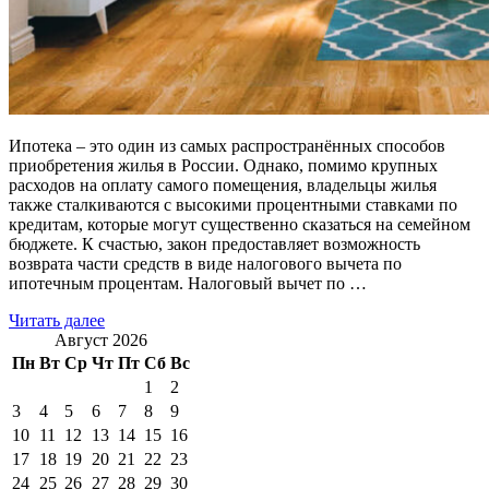
Ипотека – это один из самых распространённых способов
приобретения жилья в России. Однако, помимо крупных
расходов на оплату самого помещения, владельцы жилья
также сталкиваются с высокими процентными ставками по
кредитам, которые могут существенно сказаться на семейном
бюджете. К счастью, закон предоставляет возможность
возврата части средств в виде налогового вычета по
ипотечным процентам. Налоговый вычет по …
Читать далее
Август 2026
Пн
Вт
Ср
Чт
Пт
Сб
Вс
1
2
3
4
5
6
7
8
9
10
11
12
13
14
15
16
17
18
19
20
21
22
23
24
25
26
27
28
29
30