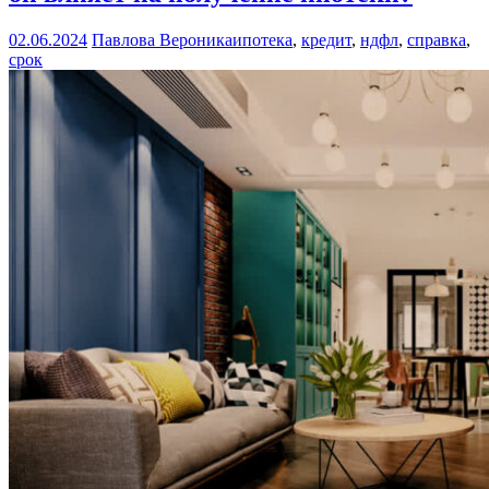
02.06.2024
Павлова Вероника
ипотека
,
кредит
,
ндфл
,
справка
,
срок