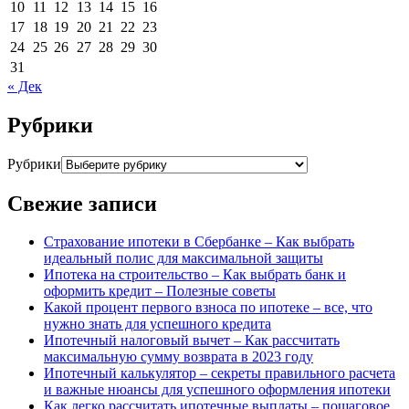
10
11
12
13
14
15
16
17
18
19
20
21
22
23
24
25
26
27
28
29
30
31
« Дек
Рубрики
Рубрики
Свежие записи
Страхование ипотеки в Сбербанке – Как выбрать
идеальный полис для максимальной защиты
Ипотека на строительство – Как выбрать банк и
оформить кредит – Полезные советы
Какой процент первого взноса по ипотеке – все, что
нужно знать для успешного кредита
Ипотечный налоговый вычет – Как рассчитать
максимальную сумму возврата в 2023 году
Ипотечный калькулятор – секреты правильного расчета
и важные нюансы для успешного оформления ипотеки
Как легко рассчитать ипотечные выплаты – пошаговое