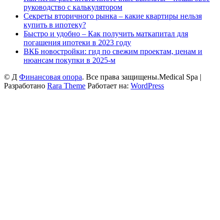
руководство с калькулятором
Секреты вторичного рынка – какие квартиры нельзя
купить в ипотеку?
Быстро и удобно – Как получить маткапитал для
погашения ипотеки в 2023 году
ВКБ новостройки: гид по свежим проектам, ценам и
нюансам покупки в 2025-м
© Д
Финансовая опора
. Все права защищены.
Medical Spa |
Разработано
Rara Theme
Работает на:
WordPress