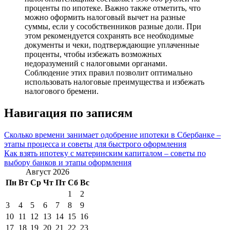
проценты по ипотеке. Важно также отметить, что
можно оформить налоговый вычет на разные
суммы, если у сособственников разные доли. При
этом рекомендуется сохранять все необходимые
документы и чеки, подтверждающие уплаченные
проценты, чтобы избежать возможных
недоразумений с налоговыми органами.
Соблюдение этих правил позволит оптимально
использовать налоговые преимущества и избежать
налогового бремени.
Навигация по записям
Сколько времени занимает одобрение ипотеки в Сбербанке –
этапы процесса и советы для быстрого оформления
Как взять ипотеку с материнским капиталом – советы по
выбору банков и этапы оформления
Август 2026
Пн
Вт
Ср
Чт
Пт
Сб
Вс
1
2
3
4
5
6
7
8
9
10
11
12
13
14
15
16
17
18
19
20
21
22
23