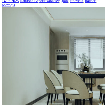
14.03.2025
Павлова Вероника
вычет
,
доля
,
ипотека
,
налоги
,
расходы