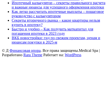
Ипотечный калькулятор – секреты правильного расчета
и важные нюансы для успешного оформления ипотеки
Как легко рассчитать ипотечные выплаты – пошаговое
руководство с калькулятором
Секреты вторичного рынка – какие квартиры нельзя
купить в ипотеку?
Быстро и удобно – Как получить маткапитал для
погашения ипотеки в 2023 году
ВКБ новостройки: гид по свежим проектам, ценам и
нюансам покупки в 2025-м
© Д
Финансовая опора
. Все права защищены.
Medical Spa |
Разработано
Rara Theme
Работает на:
WordPress