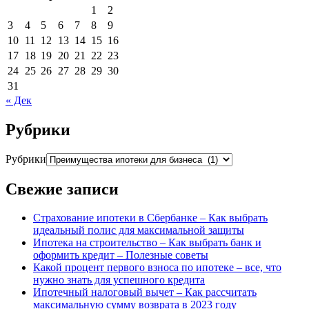
1
2
3
4
5
6
7
8
9
10
11
12
13
14
15
16
17
18
19
20
21
22
23
24
25
26
27
28
29
30
31
« Дек
Рубрики
Рубрики
Свежие записи
Страхование ипотеки в Сбербанке – Как выбрать
идеальный полис для максимальной защиты
Ипотека на строительство – Как выбрать банк и
оформить кредит – Полезные советы
Какой процент первого взноса по ипотеке – все, что
нужно знать для успешного кредита
Ипотечный налоговый вычет – Как рассчитать
максимальную сумму возврата в 2023 году